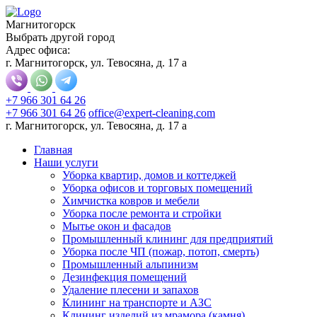
Магнитогорск
Выбрать другой город
Адрес офиса:
г. Магнитогорск, ул. Тевосяна, д. 17 а
+7 966 301 64 26
+7 966 301 64 26
office@expert-cleaning.com
г. Магнитогорск, ул. Тевосяна, д. 17 а
Главная
Наши услуги
Уборка квартир, домов и коттеджей
Уборка офисов и торговых помещений
Химчистка ковров и мебели
Уборка после ремонта и стройки
Мытье окон и фасадов
Промышленный клининг для предприятий
Уборка после ЧП (пожар, потоп, смерть)
Промышленный альпинизм
Дезинфекция помещений
Удаление плесени и запахов
Клининг на транспорте и АЗС
Клининг изделий из мрамора (камня)