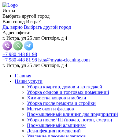
Истра
Выбрать другой город
Ваш город Истра?
Да, верно
Выбрать другой город
Адрес офиса:
г. Истра, ул 25 лет Октября, д 4
+7 980 448 81 98
+7 980 448 81 98
istra@myata-cleaning.com
г. Истра, ул 25 лет Октября, д 4
Главная
Наши услуги
Уборка квартир, домов и коттеджей
Уборка офисов и торговых помещений
Химчистка ковров и мебели
Уборка после ремонта и стройки
Мытье окон и фасадов
Промышленный клининг для предприятий
Уборка после ЧП (пожар, потоп, смерть)
Промышленный альпинизм
Дезинфекция помещений
Удаление плесени и запахов