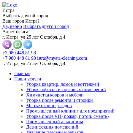
Истра
Выбрать другой город
Ваш город Истра?
Да, верно
Выбрать другой город
Адрес офиса:
г. Истра, ул 25 лет Октября, д 4
+7 980 448 81 98
+7 980 448 81 98
istra@myata-cleaning.com
г. Истра, ул 25 лет Октября, д 4
Главная
Наши услуги
Уборка квартир, домов и коттеджей
Уборка офисов и торговых помещений
Химчистка ковров и мебели
Уборка после ремонта и стройки
Мытье окон и фасадов
Промышленный клининг для предприятий
Уборка после ЧП (пожар, потоп, смерть)
Промышленный альпинизм
Дезинфекция помещений
Удаление плесени и запахов