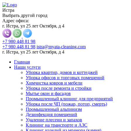
Истра
Выбрать другой город
Адрес офиса:
г. Истра, ул 25 лет Октября, д 4
+7 980 448 81 98
+7 980 448 81 98
istra@myata-cleaning.com
г. Истра, ул 25 лет Октября, д 4
Главная
Наши услуги
Уборка квартир, домов и коттеджей
Уборка офисов и торговых помещений
Химчистка ковров и мебели
Уборка после ремонта и стройки
Мытье окон и фасадов
Промышленный клининг для предприятий
Уборка после ЧП (пожар, потоп, смерть)
Промышленный альпинизм
Дезинфекция помещений
Удаление плесени и запахов
Клининг на транспорте и АЗС
Клининг изделий из мрамора (камня)