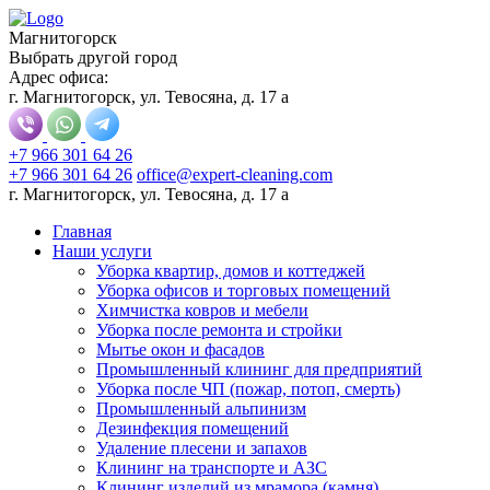
Магнитогорск
Выбрать другой город
Адрес офиса:
г. Магнитогорск, ул. Тевосяна, д. 17 а
+7 966 301 64 26
+7 966 301 64 26
office@expert-cleaning.com
г. Магнитогорск, ул. Тевосяна, д. 17 а
Главная
Наши услуги
Уборка квартир, домов и коттеджей
Уборка офисов и торговых помещений
Химчистка ковров и мебели
Уборка после ремонта и стройки
Мытье окон и фасадов
Промышленный клининг для предприятий
Уборка после ЧП (пожар, потоп, смерть)
Промышленный альпинизм
Дезинфекция помещений
Удаление плесени и запахов
Клининг на транспорте и АЗС
Клининг изделий из мрамора (камня)