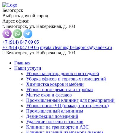
Белогорск
Выбрать другой город
Адрес офиса:
г. Белогорск, ул. Набережная, д. 103
+7 (914) 047 09 05
+7 (914) 047 09 05
myata-cleaning-belogorck@yandex.ru
г. Белогорск, ул. Набережная, д. 103
Главная
Наши услуги
Уборка квартир, домов и коттеджей
Уборка офисов и торговых помещений
Химчистка ковров и мебели
Уборка после ремонта и стройки
Мытье окон и фасадов
Промышленный клининг для предприятий
Уборка после ЧП (пожар, потоп, смерть)
Промышленный альпинизм
Дезинфекция помещений
Удаление плесени и запахов
Клининг на транспорте и АЗС
Клининг изделий из мрамора (камня)