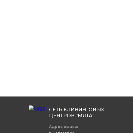
вознаграждение;
гибкий график работы, вы можете самостоятельно
управлять своим временем, нет привязки к офису;
уютный офис, в центре города с зоной отдыха и
кухней, чай, кофе, печенье, оборудованная зона
пикника, большая парковка.
молодой, дружный коллектив;
перспективы реального карьерного роста;
частичная компенсация сотовой связи.
Ваши действия:
отправить отклик;
дождаться звонка с приглашением на
собеседование от сотрудников нашей службы
персонала.
Не затягивай с решением! Стань частью команды
СЕТЬ КЛИНИНГОВЫХ
Мята Клининг!
ЦЕНТРОВ “МЯТА”
Адрес офиса:
г. Белогорск,