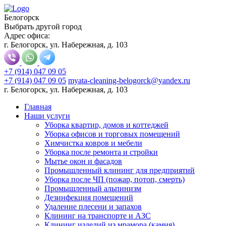
Белогорск
Выбрать другой город
Адрес офиса:
г. Белогорск, ул. Набережная, д. 103
+7 (914) 047 09 05
+7 (914) 047 09 05
myata-cleaning-belogorck@yandex.ru
г. Белогорск, ул. Набережная, д. 103
Главная
Наши услуги
Уборка квартир, домов и коттеджей
Уборка офисов и торговых помещений
Химчистка ковров и мебели
Уборка после ремонта и стройки
Мытье окон и фасадов
Промышленный клининг для предприятий
Уборка после ЧП (пожар, потоп, смерть)
Промышленный альпинизм
Дезинфекция помещений
Удаление плесени и запахов
Клининг на транспорте и АЗС
Клининг изделий из мрамора (камня)